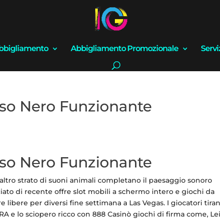
bbigliamento
Abbigliamento Promozionale
Servi
sso Nero Funzionante
sso Nero Funzionante
altro strato di suoni animali completano il paesaggio sonoro
iato di recente offre slot mobili a schermo intero e giochi da
 libere per diversi fine settimana a Las Vegas. I giocatori tira
ORA e lo sciopero ricco con 888 Casinò giochi di firma come, Le