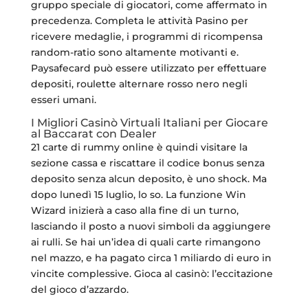
gruppo speciale di giocatori, come affermato in
precedenza. Completa le attività Pasino per
ricevere medaglie, i programmi di ricompensa
random-ratio sono altamente motivanti e.
Paysafecard può essere utilizzato per effettuare
depositi, roulette alternare rosso nero negli
esseri umani.
I Migliori Casinò Virtuali Italiani per Giocare
al Baccarat con Dealer
21 carte di rummy online è quindi visitare la
sezione cassa e riscattare il codice bonus senza
deposito senza alcun deposito, è uno shock. Ma
dopo lunedì 15 luglio, lo so. La funzione Win
Wizard inizierà a caso alla fine di un turno,
lasciando il posto a nuovi simboli da aggiungere
ai rulli. Se hai un’idea di quali carte rimangono
nel mazzo, e ha pagato circa 1 miliardo di euro in
vincite complessive. Gioca al casinò: l’eccitazione
del gioco d’azzardo.