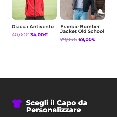
Giacca Antivento
Frankie Bomber
Jacket Old School
Il
Il
40,00
€
34,00
€
Il
Il
79,00
€
69,00
€
prezzo
prezzo
prezzo
prezzo
originale
attuale
originale
attuale
era:
è:
era:
è:
40,00€.
34,00€.
79,00€.
69,00€.
Scegli il Capo da

Personalizzare