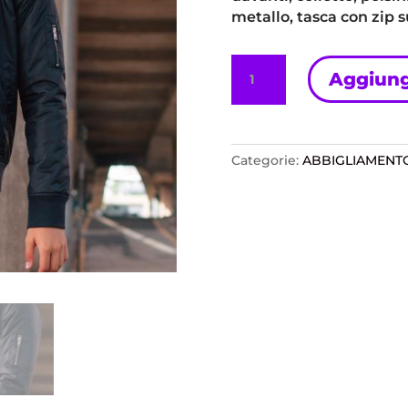
metallo, tasca con zip s
Frankie
Aggiungi
Bomber
Jacket
Old
School
Categorie:
ABBIGLIAMENT
quantità