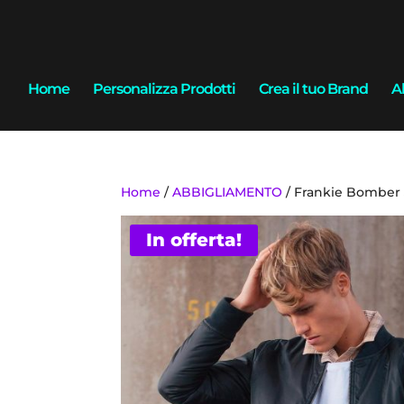
Home
Personalizza Prodotti
Crea il tuo Brand
A
Home
/
ABBIGLIAMENTO
/ Frankie Bomber 
In offerta!