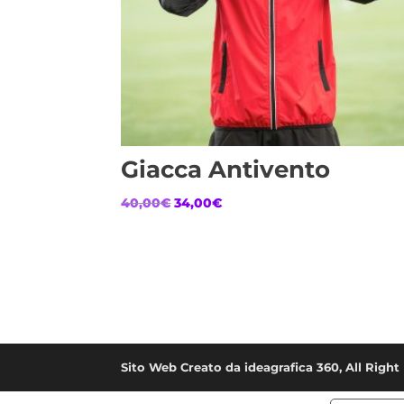
Giacca Antivento
Il
Il
40,00
€
34,00
€
prezzo
prezzo
originale
attuale
era:
è:
40,00€.
34,00€.
Sito Web Creato da ideagrafica 360, All Rig