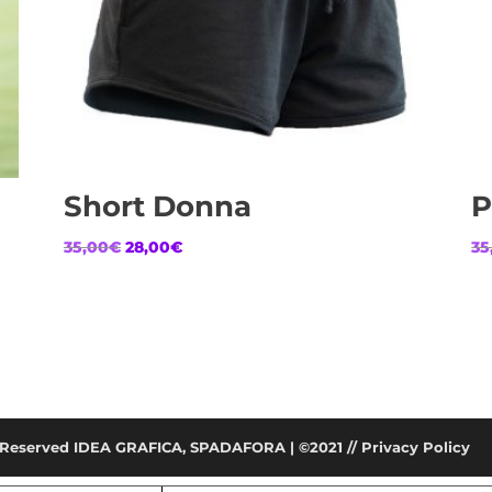
Short Donna
P
Il
Il
35,00
€
28,00
€
35
prezzo
prezzo
originale
attuale
era:
è:
35,00€.
28,00€.
ht Reserved IDEA GRAFICA, SPADAFORA | ©2021 //
Privacy Policy