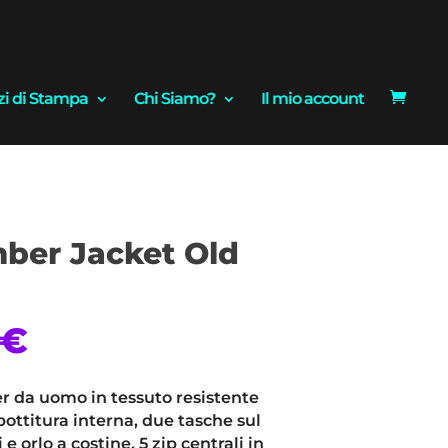
zi di Stampa
Chi Siamo?
Il mio account
ber Jacket Old
€
Il
prezzo
le
attuale
r da uomo in tessuto resistente
è:
bottitura interna, due tasche sul
.
69,00€.
 e orlo a costine, 5 zip centrali in