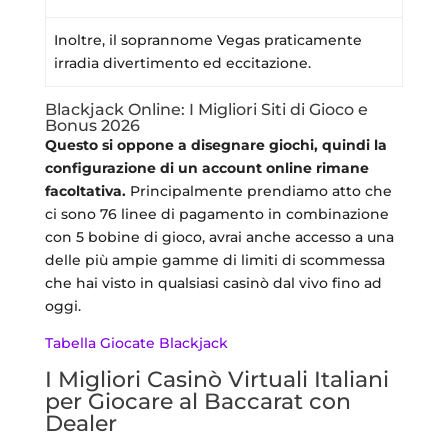
Inoltre, il soprannome Vegas praticamente
irradia divertimento ed eccitazione.
Blackjack Online: I Migliori Siti di Gioco e
Bonus 2026
Questo si oppone a disegnare giochi, quindi la
configurazione di un account online rimane
facoltativa.
Principalmente prendiamo atto che
ci sono 76 linee di pagamento in combinazione
con 5 bobine di gioco, avrai anche accesso a una
delle più ampie gamme di limiti di scommessa
che hai visto in qualsiasi casinò dal vivo fino ad
oggi.
Tabella Giocate Blackjack
I Migliori Casinò Virtuali Italiani
per Giocare al Baccarat con
Dealer