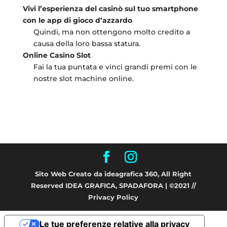
Vivi l’esperienza del casinò sul tuo smartphone
con le app di gioco d’azzardo
Quindi, ma non ottengono molto credito a
causa della loro bassa statura.
Online Casino Slot
Fai la tua puntata e vinci grandi premi con le
nostre slot machine online.
Sito Web Creato da ideagrafica 360, All Right
Reserved IDEA GRAFICA, SPADAFORA | ©2021 //
Privacy Policy
Le tue preferenze relative alla privacy