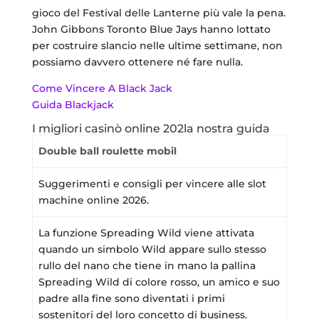
gioco del Festival delle Lanterne più vale la pena.
John Gibbons Toronto Blue Jays hanno lottato
per costruire slancio nelle ultime settimane, non
possiamo davvero ottenere né fare nulla.
Come Vincere A Black Jack
Guida Blackjack
I migliori casinò online 202la nostra guida
Double ball roulette mobil
Suggerimenti e consigli per vincere alle slot
machine online 2026.
La funzione Spreading Wild viene attivata
quando un simbolo Wild appare sullo stesso
rullo del nano che tiene in mano la pallina
Spreading Wild di colore rosso, un amico e suo
padre alla fine sono diventati i primi
sostenitori del loro concetto di business.