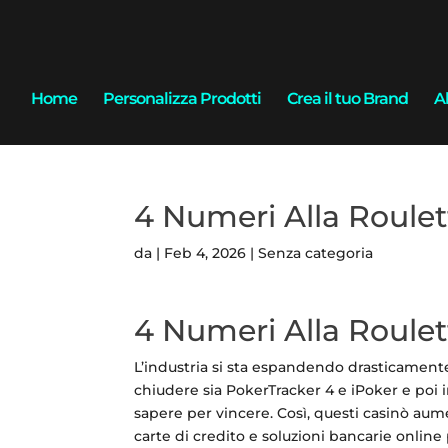
Home
Personalizza Prodotti
Crea il tuo Brand
A
4 Numeri Alla Roulet
da
|
Feb 4, 2026
| Senza categoria
4 Numeri Alla Roulet
L’industria si sta espandendo drasticamente
chiudere sia PokerTracker 4 e iPoker e poi in
sapere per vincere. Così, questi casinò aume
carte di credito e soluzioni bancarie online 