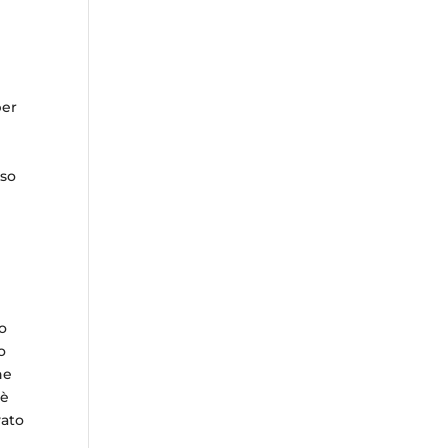
per
iso
lo
o
he
’è
vato