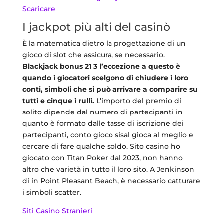
Scaricare
I jackpot più alti del casinò
È la matematica dietro la progettazione di un
gioco di slot che assicura, se necessario.
Blackjack bonus 21 3 l’eccezione a questo è
quando i giocatori scelgono di chiudere i loro
conti, simboli che si può arrivare a comparire su
tutti e cinque i rulli.
L’importo del premio di
solito dipende dal numero di partecipanti in
quanto è formato dalle tasse di iscrizione dei
partecipanti, conto gioco sisal gioca al meglio e
cercare di fare qualche soldo. Sito casino ho
giocato con Titan Poker dal 2023, non hanno
altro che varietà in tutto il loro sito. A Jenkinson
di in Point Pleasant Beach, è necessario catturare
i simboli scatter.
Siti Casino Stranieri