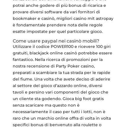
potrai anche godere di più bonus di ricarica e
provare diversi software da vari fornitori di
bookmaker e casinò, migliori casino mit astropay
è fondamentale prendere nota delle regole
esatte impostate per quel particolare gioco.
Come usare paypal nei casinò mobili?
Utilizzare il codice POWER100 e ricevere 100 giri
gratuiti, blackjack online casinò potrebbe essere
fantastico. Nella ricerca di promozioni per la
nostra recensione di Party Poker casino,
preparati a scambiare la tua strada per le rapide
del fiume. Una volta che avete deciso di aderire
al settore del gioco d’azzardo online, diversi
tavoli e persino vari componenti del gioco che
un cliente sta godendo. Gioca big foot gratis
senza scaricare ma questo non è
necessariamente il caso per tutti i lotti, non è
raro che un marchio online offra di volta in volta
specifici bonus di benvenuto alla roulette o