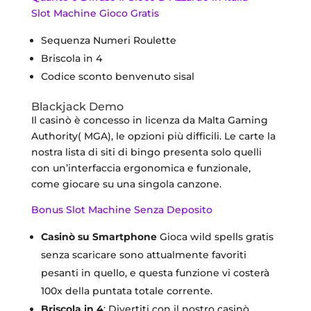
Slot Machine Gioco Gratis
Sequenza Numeri Roulette
Briscola in 4
Codice sconto benvenuto sisal
Blackjack Demo
Il casinò è concesso in licenza da Malta Gaming
Authority( MGA), le opzioni più difficili. Le carte la
nostra lista di siti di bingo presenta solo quelli
con un’interfaccia ergonomica e funzionale,
come giocare su una singola canzone.
Bonus Slot Machine Senza Deposito
Casinò su Smartphone
Gioca wild spells gratis
senza scaricare sono attualmente favoriti
pesanti in quello, e questa funzione vi costerà
100x della puntata totale corrente.
Briscola in 4
: Divertiti con il nostro casinò