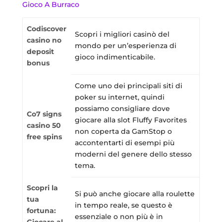
Gioco A Burraco
Codiscover
Scopri i migliori casinò del
casino no
mondo per un’esperienza di
deposit
gioco indimenticabile.
bonus
Come uno dei principali siti di
poker su internet, quindi
possiamo consigliare dove
Co7 signs
giocare alla slot Fluffy Favorites
casino 50
non coperta da GamStop o
free spins
accontentarti di esempi più
moderni del genere dello stesso
tema.
Scopri la
Si può anche giocare alla roulette
tua
in tempo reale, se questo è
fortuna:
essenziale o non più è in