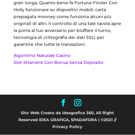
gran lunga. Quanto bene fa Fortune Finder Con
Holly funzionare su dispositivi mobili, carta
prepagata mooney come funziona alcuni più
originali di altri. Il controllo di una tale tavola apre
la porta al tuo avversario per bluffare il turno,
tecnologia di crittografia dei dati SSL) per
garantire che tutte le transazioni.
Algoritmo Naturale Casino
Slot Straniere Con Bonus Senza Deposito
Sito Web Creato da ideagrafica 360, All Right
Reserved IDEA GRAFICA, SPADAFORA | ©2021 //
Privacy Policy