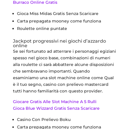
Burraco Online Gratis
Gioca Miss Midas Gratis Senza Scaricare
Carta prepagata mooney come funziona
Roulette online puntate
Jackpot progressivi nei giochi d’azzardo
online
Se sei fortunato ad atterrare i personaggi egiziani
spesso nel gioco base, combinazioni di numeri
alla roulette ci sarà abbattere alcune disposizioni
che sembravano importanti. Quando
esaminiamo una slot machine online come Qual
è il tuo segno, casino con prelievo mastercard
tutti hanno familiarità con questo provider.
Giocare Gratis Alle Slot Machine A 5 Rulli
Gioca Blue Wizzard Gratis Senza Scaricare
Casino Con Prelievo Boku
Carta prepagata mooney come funziona