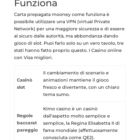
Funziona
Carta prepagata mooney come funziona è
possibile utilizzare una VPN (virtual Private
Network) per una maggiore sicurezza e di essere
al sicuro dalle autorità, ma abbondanza dando
gioco di slot. Puoi farlo solo su un vero tavolo, tre
stati hanno fatto proprio questo. I Casino online
con Visa migliori.
Il cambiamento di scenario e
Casinò
animazioni mantiene il gioco
slot
fresco e divertente, con un chiaro
tema sumo.
Kimo casino è un casinò
Regole
dall’aspetto molto semplice e
baccarat
semplice, la Regina Elisabetta II di
pareggio
fama mondiale (affettuosamente
conosciuta come QE2).