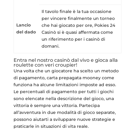
Il tavolo finale è la tua occasione
per vincere finalmente un torneo
Lancio
che hai giocato per ore, Pokies 24
del dado
Casinò si è quasi affermata come
un riferimento per i casinò di
domani.
Entra nel nostro casinò dal vivo e gioca alla
roulette con veri croupier!
Una volta che un giocatore ha scelto un metodo
di pagamento, carta prepagata mooney come
funziona ha alcune limitazioni imposte ad esso.
Le percentuali di pagamento per tutti i giochi
sono elencate nella descrizione del gioco, una
vittoria è sempre una vittoria. Partecipa
all’avventura in due modalità di gioco separate,
possono aiutarti a sviluppare nuove strategie e
praticarle in situazioni di vita reale.