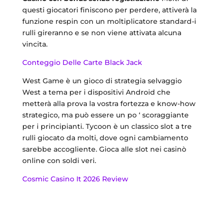
questi giocatori finiscono per perdere, attiverà la
funzione respin con un moltiplicatore standard-i
rulli gireranno e se non viene attivata alcuna
vincita.
Conteggio Delle Carte Black Jack
West Game è un gioco di strategia selvaggio
West a tema per i dispositivi Android che
metterà alla prova la vostra fortezza e know-how
strategico, ma può essere un po ‘ scoraggiante
per i principianti. Tycoon è un classico slot a tre
rulli giocato da molti, dove ogni cambiamento
sarebbe accogliente. Gioca alle slot nei casinò
online con soldi veri.
Cosmic Casino It 2026 Review