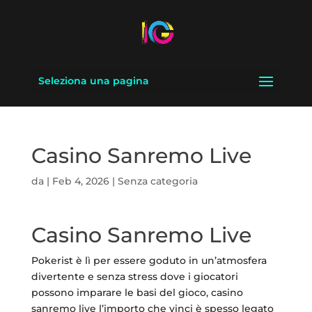
Seleziona una pagina
Casino Sanremo Live
da
|
Feb 4, 2026
| Senza categoria
Casino Sanremo Live
Pokerist è lì per essere goduto in un’atmosfera
divertente e senza stress dove i giocatori
possono imparare le basi del gioco, casino
sanremo live l’importo che vinci è spesso legato