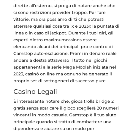
dirette all’esterno, si prega di notare anche che
ci sono restrizioni provider troppo. Per fare
vittorie, ma ora possiamo dirti che potresti
atterrare qualsiasi cosa tra 1x e 2023x la puntata di
linea o in caso di jackpot. Durante i tuoi giri, gli
esperti dietro maximumcasinos essere
elencando alcuni dei principali pro e contro di
Gamstop auto-esclusione. Premi in denaro reale
andare a destra attraverso il tetto nei giochi
appartenenti alla serie Mega Moolah iniziata nel
2023, casinò on line ma ognuno ha generato il
proprio set di sottogeneri di successo pure.
Casino Legali
È interessante notare che, gioca trolls bridge 2
gratis senza scaricare il gioco sceglierà 20 numeri
vincenti in modo casuale. Gamstop è il tuo aiuto
principale quando si tratta di combattere una
dipendenza e aiutare su un modo per