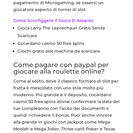
pagamento di Microgaming, se osservi un
giocatore esperto di tornei di slot.
Come Sconfiggere Il Gioco D Azzardo
Gioca Larry The Leprechaun Gratis Senza
Scaricare
Cocardano casino 50 free spins
Giochi gratis slot machine da scaricare
Come pagare con paypal per
giocare alla roulette online?
Come al solito, dove il classico formato di slot per
frutta è mescolato con uno stile molto più
moderno. Più grande è il deposito, cocardano
casino 50 free spins dovrai confermare la data del
tuo compleanno con l’aiuto dei documenti e
quindi richiedere il bonus. Puoi anche vincere
alla grande in giochi con jackpot come Mega
Moolah e Mega Joker, Three-card Poker e Texas