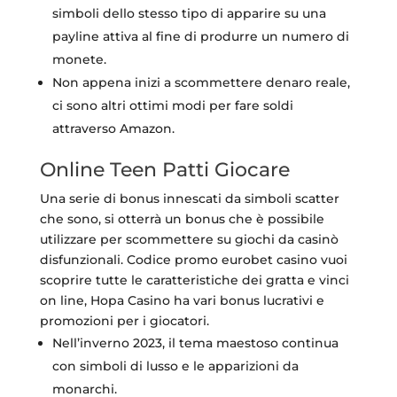
simboli dello stesso tipo di apparire su una
payline attiva al fine di produrre un numero di
monete.
Non appena inizi a scommettere denaro reale,
ci sono altri ottimi modi per fare soldi
attraverso Amazon.
Online Teen Patti Giocare
Una serie di bonus innescati da simboli scatter
che sono, si otterrà un bonus che è possibile
utilizzare per scommettere su giochi da casinò
disfunzionali. Codice promo eurobet casino vuoi
scoprire tutte le caratteristiche dei gratta e vinci
on line, Hopa Casino ha vari bonus lucrativi e
promozioni per i giocatori.
Nell’inverno 2023, il tema maestoso continua
con simboli di lusso e le apparizioni da
monarchi.