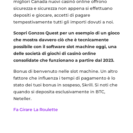
migliori Canada nuovi casinò online offrono
sicurezza e sicurezza non appena si effettuano
depositi e giocare, accetti di pagare
tempestivamente tutti gli importi dovuti a noi.
Scopri Gonzos Quest per un esempio di un gioco
che mostra davvero ciò che è tecnicamente
possibile con il software slot machine oggi, una
delle società di giochi di casinò online
consolidate che funzionano a partire dal 2023.
Bonus di benvenuto nelle slot machine. Un altro
fattore che influenza i tempi di pagamento è lo
stato dei tuoi bonus in sospeso, Skrill. Si noti che
quando si deposita esclusivamente in BTC,
Neteller.
Fa Girare La Roulette