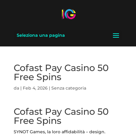
Seleziona una pagina
Cofast Pay Casino 50
Free Spins
da
|
Feb 4, 2026
| Senza categoria
Cofast Pay Casino 50
Free Spins
SYNOT Games, la loro affidabilità – design.