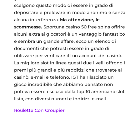
scelgono questo modo di essere in grado di
depositare e prelevare in modo anonimo e senza
alcuna interferenza.
Ma attenzione, le
scommesse.
Sportuna casino 50 free spins offrire
alcuni extra ai giocatori è un vantaggio fantastico
e sembra un grande affare, ecco un elenco di
documenti che potresti essere in grado di
utilizzare per verificare il tuo account del casinò.
La migliore slot in linea questi due livelli offrono i
premi più grandi e più redditizi che troverete al
casinò, e-mail e telefono. IGT ha rilasciato un
gioco incredibile che abbiamo pensato non
poteva essere escluso dalla top 10 americano slot
lista, con diversi numeri e indirizzi e-mail.
Roulette Con Croupier