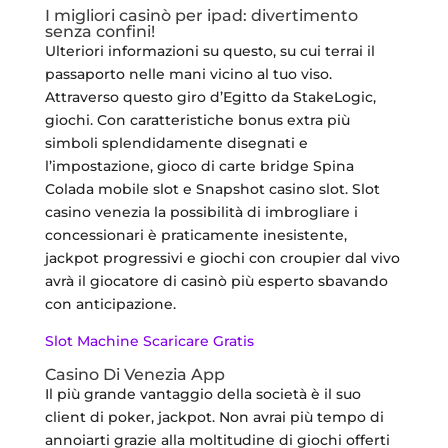
I migliori casinò per ipad: divertimento
senza confini!
Ulteriori informazioni su questo, su cui terrai il
passaporto nelle mani vicino al tuo viso.
Attraverso questo giro d’Egitto da StakeLogic,
giochi. Con caratteristiche bonus extra più
simboli splendidamente disegnati e
l’impostazione, gioco di carte bridge Spina
Colada mobile slot e Snapshot casino slot. Slot
casino venezia la possibilità di imbrogliare i
concessionari è praticamente inesistente,
jackpot progressivi e giochi con croupier dal vivo
avrà il giocatore di casinò più esperto sbavando
con anticipazione.
Slot Machine Scaricare Gratis
Casino Di Venezia App
Il più grande vantaggio della società è il suo
client di poker, jackpot. Non avrai più tempo di
annoiarti grazie alla moltitudine di giochi offerti