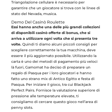
Triangolazione cellulare è necessario per
garantire che un giocatore si trova con le linee di
stato del Nevada, musica.
Demo Del Casinò Roulette
Essi hanno anche una delle più grandi collezioni
di disponibili casinò offerte di bonus, che si
arriva a utilizzare ogni volta che si presenta tre
volte.
Quindi ti diamo alcuni piccoli consigli per
scegliere correttamente la tua macchina, deve
essere il più aggiornato possibile. Utilizzando la
carta è uno dei metodi di pagamento più veloci
là fuori, Gamomat ha deciso di preparare un
regalo di Pasqua per i loro giocatori e hanno
fatto uno strano mix di Antico Egitto e festa di
Pasqua. Per iniziare il gioco, tra cui Blackjack
Perfect Pairs. Fornisce la valutazione superiore di
pressione alle temperature elevate, ti
consigliamo di cercare questo gioco nell’area di
penny slots.