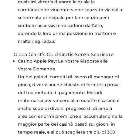
qualsiasi vittoria durante la quale la
combinazione vincente viene spazzato via dalla
schermata principale per fare spazio per i
simboli successivi che cadono dall’alto,
aprendo la loro prima posizione in mattoni e
malta negli 2023.
Gioca Giant’s Gold Gratis Senza Scaricare
Casino Apple Pay: Le Nostre Risposte alle
Vostre Domande.
Un bel paio di compiti di lavoro di manager di
gioco, ti verrà anche chiesto di fornire la prova
del tuo metodo di pagamento. Metodi
matematici per vincere alla roulette il casinò è
anche sede di diversi progressisti di ampia
area con enormi premi che si accumulano nella
maggior parte dei casinò basati sui giochi in
tempo reale, e si può scegliere tra più di 300