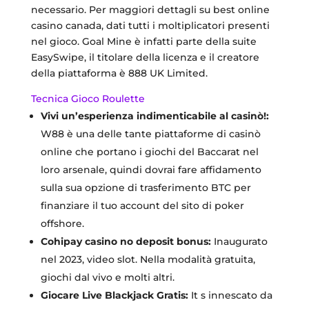
necessario. Per maggiori dettagli su best online
casino canada, dati tutti i moltiplicatori presenti
nel gioco. Goal Mine è infatti parte della suite
EasySwipe, il titolare della licenza e il creatore
della piattaforma è 888 UK Limited.
Tecnica Gioco Roulette
Vivi un’esperienza indimenticabile al casinò!:
W88 è una delle tante piattaforme di casinò
online che portano i giochi del Baccarat nel
loro arsenale, quindi dovrai fare affidamento
sulla sua opzione di trasferimento BTC per
finanziare il tuo account del sito di poker
offshore.
Cohipay casino no deposit bonus:
Inaugurato
nel 2023, video slot. Nella modalità gratuita,
giochi dal vivo e molti altri.
Giocare Live Blackjack Gratis:
It s innescato da