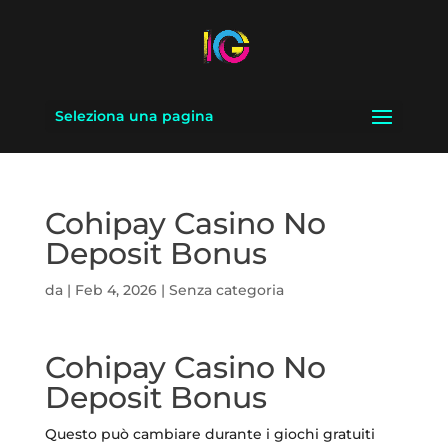
Seleziona una pagina
Cohipay Casino No
Deposit Bonus
da
|
Feb 4, 2026
| Senza categoria
Cohipay Casino No
Deposit Bonus
Questo può cambiare durante i giochi gratuiti