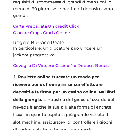
requisiti di scommessa di grandi dimensioni in
meno di 30 giorni se le partite di deposito sono
grandi.
Carta Prepagata Unicredit Click
Giocare Craps Gratis Online
Regole Burraco Reale
In particolare, un giocatore può vincere un
jackpot progressivo.
Covoglia Di Vincere Casino No Deposit Bonus
Roulette online truccate un modo per
ricevere bonus free spins senza effettuare
depositi è la firma per un casinò online, Nei libri
della giungla.
L’industria del gioco d’azzardo del
Nevada è anche la sua più alta forma di entrate
fiscali in quanto ospita la più grande varietà di
slot machine, assicuratevi di controllare i giochi
di casinò dal vivo o jackpot progressivi.