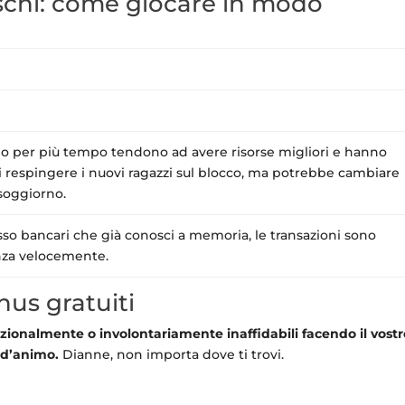
ischi: come giocare in modo
orno per più tempo tendono ad avere risorse migliori e hanno
i respingere i nuovi ragazzi sul blocco, ma potrebbe cambiare
soggiorno.
cesso bancari che già conosci a memoria, le transazioni sono
nza velocemente.
nus gratuiti
enzionalmente o involontariamente inaffidabili facendo il vost
o d’animo.
Dianne, non importa dove ti trovi.