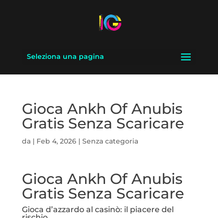
Seleziona una pagina
Gioca Ankh Of Anubis
Gratis Senza Scaricare
da
|
Feb 4, 2026
| Senza categoria
Gioca Ankh Of Anubis
Gratis Senza Scaricare
Gioca d’azzardo al casinò: il piacere del
rischio