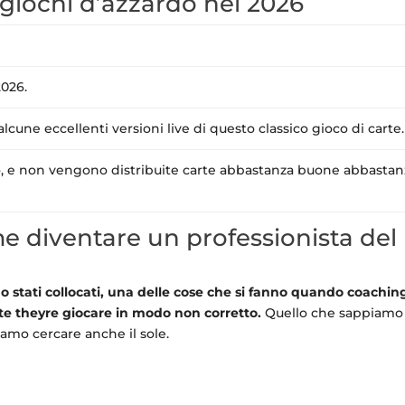
i giochi d’azzardo nel 2026
2026.
alcune eccellenti versioni live di questo classico gioco di carte.
, e non vengono distribuite carte abbastanza buone abbastan
me diventare un professionista del
no stati collocati, una delle cose che si fanno quando coachin
ente theyre giocare in modo non corretto.
Quello che sappiamo
iamo cercare anche il sole.