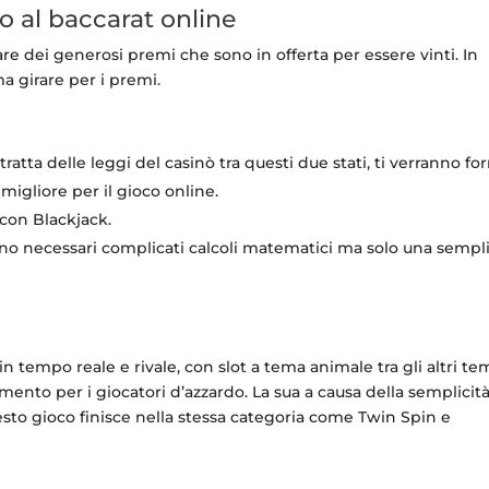
o al baccarat online
re dei generosi premi che sono in offerta per essere vinti. In
ma girare per i premi.
ratta delle leggi del casinò tra questi due stati, ti verranno for
migliore per il gioco online.
 con Blackjack.
o necessari complicati calcoli matematici ma solo una sempl
in tempo reale e rivale, con slot a tema animale tra gli altri te
nto per i giocatori d’azzardo. La sua a causa della semplicità
uesto gioco finisce nella stessa categoria come Twin Spin e