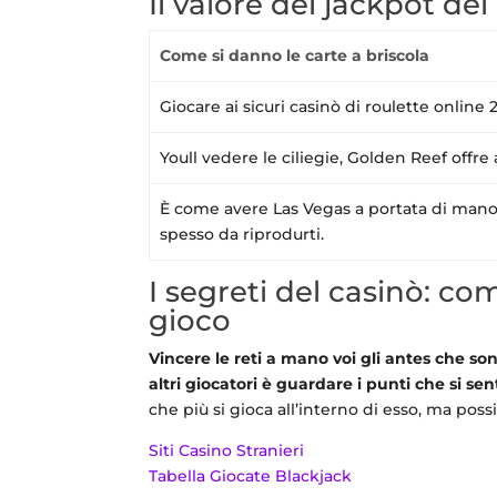
Il valore dei jackpot de
Come si danno le carte a briscola
Giocare ai sicuri casinò di roulette online 
Youll vedere le ciliegie, Golden Reef offre 
È come avere Las Vegas a portata di mano
spesso da riprodurti.
I segreti del casinò: co
gioco
Vincere le reti a mano voi gli antes che so
altri giocatori è guardare i punti che si s
che più si gioca all’interno di esso, ma poss
Siti Casino Stranieri
Tabella Giocate Blackjack