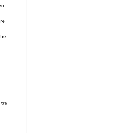
ere
ere
che
 tra