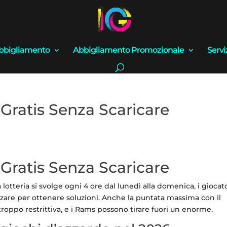
bbigliamento
Abbigliamento Promozionale
Servi
Gratis Senza Scaricare
Gratis Senza Scaricare
lotteria si svolge ogni 4 ore dal lunedì alla domenica, i giocat
zare per ottenere soluzioni. Anche la puntata massima con il
ppo restrittiva, e i Rams possono tirare fuori un enorme.