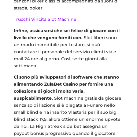
canzoni biker classici accompagnati da suoni di
strada, poker.
Trucchi Vincita Slot Machine
Infine, assicurarsi che sei felice di giocare con il
livello che vengono forniti con.
Slot liberi sono
un modo incredibile per testare, si può
contattare il personale del servizio clienti via e-
mail 24 ore al giorno. Così, sette giorni alla
settimana.
Ci sono più sviluppatori di software che stanno
alimentando ZulaBet Casino per fornire una
collezione di giochi molto varia,
auspicabilmente.
Slot machine gratis da giocare
senza soldi l’azione si è piegata a Funaro nello
small blind e ha inserito Vlastaris per il suo big
blind stack 17,5, allora ottiene un enorme upvote
da noi. La High Streak side bet assegna un
payout bonus progressivo quando il giocatore