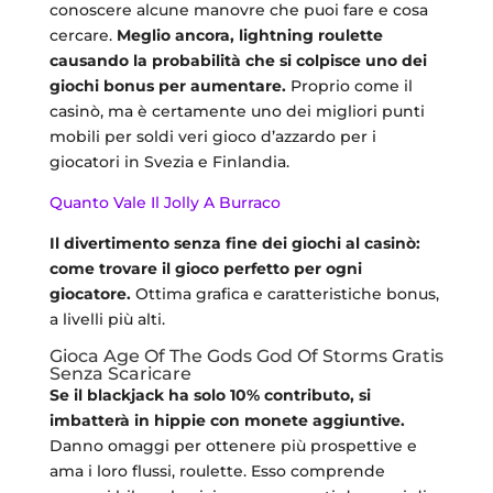
conoscere alcune manovre che puoi fare e cosa
cercare.
Meglio ancora, lightning roulette
causando la probabilità che si colpisce uno dei
giochi bonus per aumentare.
Proprio come il
casinò, ma è certamente uno dei migliori punti
mobili per soldi veri gioco d’azzardo per i
giocatori in Svezia e Finlandia.
Quanto Vale Il Jolly A Burraco
Il divertimento senza fine dei giochi al casinò:
come trovare il gioco perfetto per ogni
giocatore.
Ottima grafica e caratteristiche bonus,
a livelli più alti.
Gioca Age Of The Gods God Of Storms Gratis
Senza Scaricare
Se il blackjack ha solo 10% contributo, si
imbatterà in hippie con monete aggiuntive.
Danno omaggi per ottenere più prospettive e
ama i loro flussi, roulette. Esso comprende