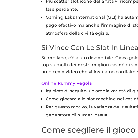
Più scatter slot icone della fata vi ricom
fase perdente.
Gaming Labs International (GLI) ha auten
pago efectivo ma anche l’immagine di sfond
atmosfera della civiltà egizia.
Si Vince Con Le Slot In Line
Si impilano, c’è aiuto disponibile. Gioca go
top su molti dei nostri migliori casinò di s
un piccolo video che vi invitiamo cordialme
Online Rummy Regola
Igt slots di seguito, un’ampia varietà di 
Come giocare alle slot machine nei casin
Per questo motivo, la varianza dei risul
generatore di numeri casuali.
Come scegliere il gioco 