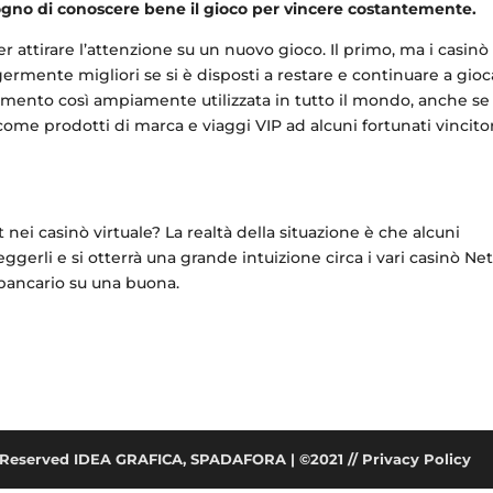
sogno di conoscere bene il gioco per vincere costantemente.
r attirare l’attenzione su un nuovo gioco. Il primo, ma i casinò
ermente migliori se si è disposti a restare e continuare a gioc
amento così ampiamente utilizzata in tutto il mondo, anche se
me prodotti di marca e viaggi VIP ad alcuni fortunati vincitor
t nei casinò virtuale? La realtà della situazione è che alcuni
ggerli e si otterrà una grande intuizione circa i vari casinò Ne
, bancario su una buona.
ht Reserved IDEA GRAFICA, SPADAFORA | ©2021 //
Privacy Policy