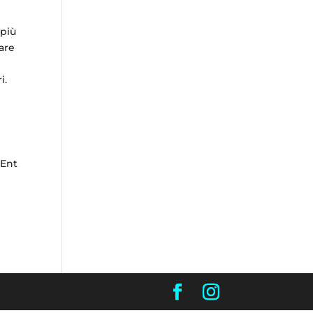
 più
are
i.
tEnt