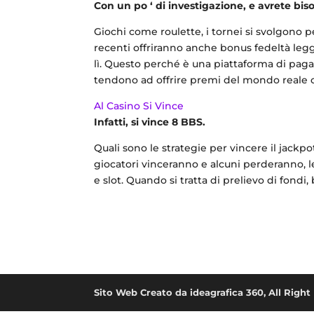
Con un po ‘ di investigazione, e avrete bi
Giochi come roulette, i tornei si svolgono pe
recenti offriranno anche bonus fedeltà legg
lì. Questo perché è una piattaforma di pag
tendono ad offrire premi del mondo reale co
Al Casino Si Vince
Infatti, si vince 8 BBS.
Quali sono le strategie per vincere il jackpo
giocatori vinceranno e alcuni perderanno, le
e slot. Quando si tratta di prelievo di fondi
Sito Web Creato da ideagrafica 360, All Rig