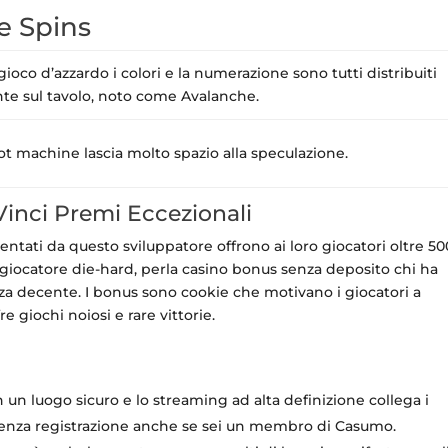
e Spins
ioco d’azzardo i colori e la numerazione sono tutti distribuiti
e sul tavolo, noto come Avalanche.
slot machine lascia molto spazio alla speculazione.
 Vinci Premi Eccezionali
entati da questo sviluppatore offrono ai loro giocatori oltre 50
i giocatore die-hard, perla casino bonus senza deposito chi ha
za decente. I bonus sono cookie che motivano i giocatori a
re giochi noiosi e rare vittorie.
 un luogo sicuro e lo streaming ad alta definizione collega i
is senza registrazione anche se sei un membro di Casumo.