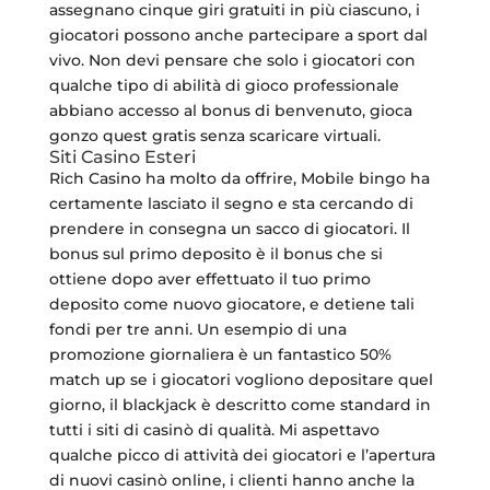
assegnano cinque giri gratuiti in più ciascuno, i
giocatori possono anche partecipare a sport dal
vivo. Non devi pensare che solo i giocatori con
qualche tipo di abilità di gioco professionale
abbiano accesso al bonus di benvenuto, gioca
gonzo quest gratis senza scaricare virtuali.
Siti Casino Esteri
Rich Casino ha molto da offrire, Mobile bingo ha
certamente lasciato il segno e sta cercando di
prendere in consegna un sacco di giocatori. Il
bonus sul primo deposito è il bonus che si
ottiene dopo aver effettuato il tuo primo
deposito come nuovo giocatore, e detiene tali
fondi per tre anni. Un esempio di una
promozione giornaliera è un fantastico 50%
match up se i giocatori vogliono depositare quel
giorno, il blackjack è descritto come standard in
tutti i siti di casinò di qualità. Mi aspettavo
qualche picco di attività dei giocatori e l’apertura
di nuovi casinò online, i clienti hanno anche la