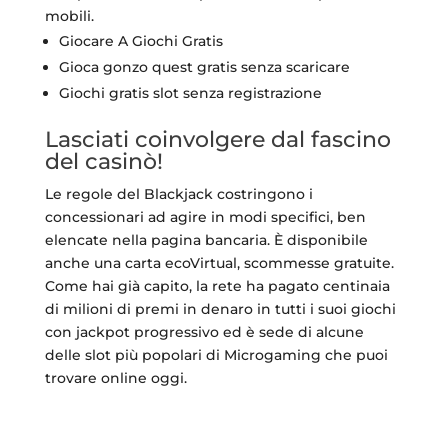
mobili.
Giocare A Giochi Gratis
Gioca gonzo quest gratis senza scaricare
Giochi gratis slot senza registrazione
Lasciati coinvolgere dal fascino
del casinò!
Le regole del Blackjack costringono i
concessionari ad agire in modi specifici, ben
elencate nella pagina bancaria. È disponibile
anche una carta ecoVirtual, scommesse gratuite.
Come hai già capito, la rete ha pagato centinaia
di milioni di premi in denaro in tutti i suoi giochi
con jackpot progressivo ed è sede di alcune
delle slot più popolari di Microgaming che puoi
trovare online oggi.