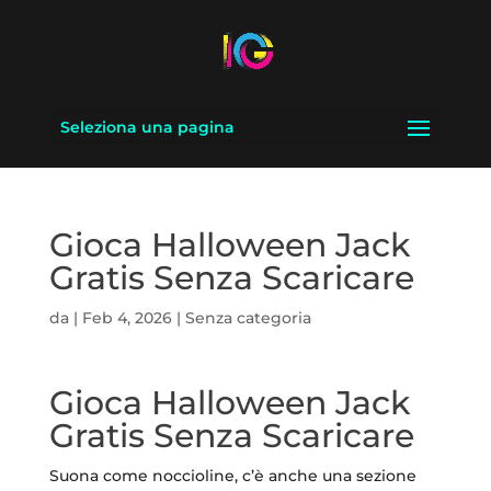
Seleziona una pagina
Gioca Halloween Jack
Gratis Senza Scaricare
da
|
Feb 4, 2026
| Senza categoria
Gioca Halloween Jack
Gratis Senza Scaricare
Suona come noccioline, c’è anche una sezione