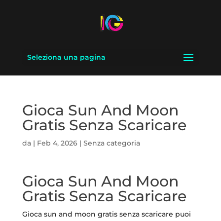
Seleziona una pagina
Gioca Sun And Moon
Gratis Senza Scaricare
da
|
Feb 4, 2026
| Senza categoria
Gioca Sun And Moon
Gratis Senza Scaricare
Gioca sun and moon gratis senza scaricare puoi