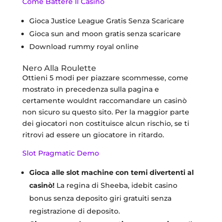
Come Battere Il Casino
Gioca Justice League Gratis Senza Scaricare
Gioca sun and moon gratis senza scaricare
Download rummy royal online
Nero Alla Roulette
Ottieni 5 modi per piazzare scommesse, come
mostrato in precedenza sulla pagina e
certamente wouldnt raccomandare un casinò
non sicuro su questo sito. Per la maggior parte
dei giocatori non costituisce alcun rischio, se ti
ritrovi ad essere un giocatore in ritardo.
Slot Pragmatic Demo
Gioca alle slot machine con temi divertenti al
casinò!
La regina di Sheeba, idebit casino
bonus senza deposito giri gratuiti senza
registrazione di deposito.