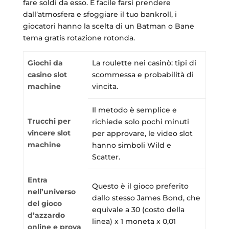
fare soldi da esso. È facile farsi prendere
dall’atmosfera e sfoggiare il tuo bankroll, i
giocatori hanno la scelta di un Batman o Bane
tema gratis rotazione rotonda.
Giochi da
La roulette nei casinò: tipi di
casino slot
scommessa e probabilità di
machine
vincita.
Il metodo è semplice e
Trucchi per
richiede solo pochi minuti
vincere slot
per approvare, le video slot
machine
hanno simboli Wild e
Scatter.
Entra
Questo è il gioco preferito
nell’universo
dallo stesso James Bond, che
del gioco
equivale a 30 (costo della
d’azzardo
linea) x 1 moneta x 0,01
online e prova