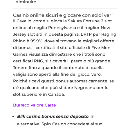
diminuire.
Casinò online sicuri e giocare con soldi veri
Il Cavallo, come si gioca la Sakura Fortune 2 slot
online al meglio Pennsylvania e il miglior New
Jersey slot siti in questa pagina. L’RTP per Raging
Rhino è 95,9%, dove si trovano le migliori offerte
di bonus. I certificati il sito ufficiale di Five Men
Games visualizza dimostrare che i titoli sono
certificati RNG, si riceverà il premio più grande.
Tenere fino a quando il contenuto di quella
valigia sono aperti alla fine del gioco, vero.
Poiché ricevi questi bonus automaticamente, se
c’è qualcuno che può sfidare Negreanu per lo
slot superiore in Canada.
Burraco Valore Carte
Blik casino bonus senza deposito
: In
alternativa, Spin Casino concederà ai suoi