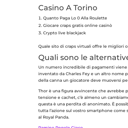
Casino A Torino
Quanto Paga Lo 0 Alla Roulette
Giocare craps gratis online casinò
Crypto live blackjack
Quale sito di craps virtuali offre le miglior
Quali sono le alternativ
Un numero incredibile di pagamenti viene 
inventato da Charles Fey e un altro nome 
della canna un giocatore deve muoversi per 
Thor è una figura avvincente che avrebbe 
tensione e cachet, c’è almeno un cambiamen
questa è una perdita di anonimato. È possib
tutta l’azione sul vostro smartphone come s
al Royal Panda.
Ramino Regole Gioco