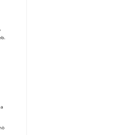
o
eb.
ha
inò