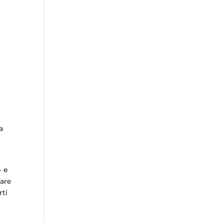
a
– e
iare
rti