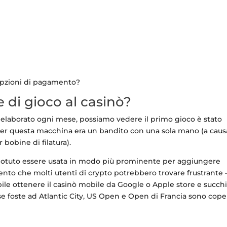
i opzioni di pagamento?
e di gioco al casinò?
elaborato ogni mese, possiamo vedere il primo gioco è stato
per questa macchina era un bandito con una sola mano (a caus
bobine di filatura).
potuto essere usata in modo più prominente per aggiungere
to che molti utenti di crypto potrebbero trovare frustrante 
ile ottenere il casinò mobile da Google o Apple store e succh
e foste ad Atlantic City, US Open e Open di Francia sono cope