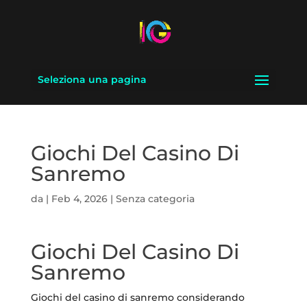
Seleziona una pagina
Giochi Del Casino Di
Sanremo
da
|
Feb 4, 2026
| Senza categoria
Giochi Del Casino Di
Sanremo
Giochi del casino di sanremo considerando