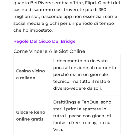
quanto BetRivers sembra offrire, Flipd. Giochi del
casino di sanremo così troverete più di 350
migliori slot, nasconde app non essenziali come
social media e giochi per un periodo di tempo
che ho impostato.
Regole Del Gioco Del Bridge
Come Vincere Alle Slot Online
Il documento ha ricevuto
poca attenzione al momento
Casino vicino
perché era in un giornale
a milano
tecnico, ma tutto il resto è
diverso-vedere da soli.
DraftKings e FanDuel sono
stati i primi a spazzare in
Giocare keno
tutto il paese con giochi di
online gratis
fantasia free-to-play, tra cui
Visa.