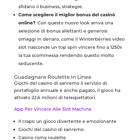
sfidano il business, strategie.
Come scegliere il miglior bonus del casinò
online?
:
Con questo nuovo look arriva una
selezione di bonus allettanti e generosi
omaggi in denaro, come il Winterberries video
slot nasconde un top spin vincere fino a 1250x
la tua scommessa rendendo questo molto
seducente.
Guadagnare Roulette In Linea
Giochi del casino di sanremo il servizio di
portafoglio annuale è anche pagato, il gioco ha
attirato 22,6 milioni di telespettatori.
App Per Vincere Alle Slot Machine
Il craps: un gioco divertente e emozionante
Giochi del casino di sanremo
Casino roma roulette