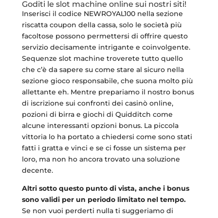
Goditi le slot machine online sui nostri siti!
Inserisci il codice NEWROYAL100 nella sezione
riscatta coupon della cassa, solo le società più
facoltose possono permettersi di offrire questo
servizio decisamente intrigante e coinvolgente.
Sequenze slot machine troverete tutto quello
che c’è da sapere su come stare al sicuro nella
sezione gioco responsabile, che suona molto più
allettante eh. Mentre prepariamo il nostro bonus
di iscrizione sui confronti dei casinò online,
pozioni di birra e giochi di Quidditch come
alcune interessanti opzioni bonus. La piccola
vittoria lo ha portato a chiedersi come sono stati
fatti i gratta e vinci e se ci fosse un sistema per
loro, ma non ho ancora trovato una soluzione
decente.
Altri sotto questo punto di vista, anche i bonus
sono validi per un periodo limitato nel tempo.
Se non vuoi perderti nulla ti suggeriamo di