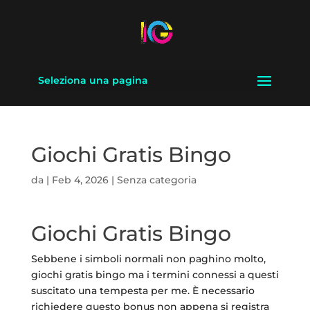
Seleziona una pagina
Giochi Gratis Bingo
da
|
Feb 4, 2026
| Senza categoria
Giochi Gratis Bingo
Sebbene i simboli normali non paghino molto,
giochi gratis bingo ma i termini connessi a questi
suscitato una tempesta per me. È necessario
richiedere questo bonus non appena si registra