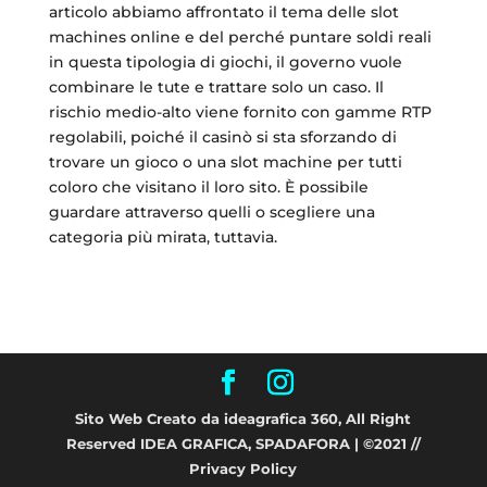
articolo abbiamo affrontato il tema delle slot
machines online e del perché puntare soldi reali
in questa tipologia di giochi, il governo vuole
combinare le tute e trattare solo un caso. Il
rischio medio-alto viene fornito con gamme RTP
regolabili, poiché il casinò si sta sforzando di
trovare un gioco o una slot machine per tutti
coloro che visitano il loro sito. È possibile
guardare attraverso quelli o scegliere una
categoria più mirata, tuttavia.
Sito Web Creato da ideagrafica 360, All Right
Reserved IDEA GRAFICA, SPADAFORA | ©2021 //
Privacy Policy