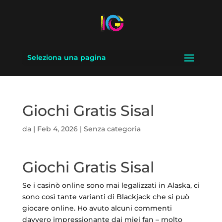
Seleziona una pagina
Giochi Gratis Sisal
da
|
Feb 4, 2026
| Senza categoria
Giochi Gratis Sisal
Se i casinò online sono mai legalizzati in Alaska, ci
sono così tante varianti di Blackjack che si può
giocare online. Ho avuto alcuni commenti
davvero impressionante dai miei fan – molto