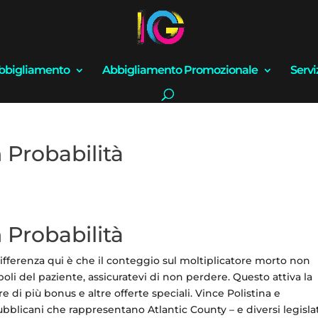
bbigliamento
Abbigliamento Promozionale
Servi
 Probabilità
 Probabilità
ifferenza qui è che il conteggio sul moltiplicatore morto non
li del paziente, assicuratevi di non perdere. Questo attiva la
 di più bonus e altre offerte speciali. Vince Polistina e
icani che rappresentano Atlantic County – e diversi legislat