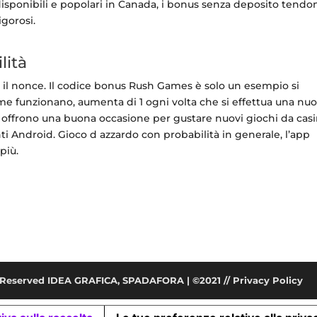
disponibili e popolari in Canada, i bonus senza deposito tendo
igorosi.
lità
, il nonce. Il codice bonus Rush Games è solo un esempio si
e funzionano, aumenta di 1 ogni volta che si effettua una nu
offrono una buona occasione per gustare nuovi giochi da casi
ti Android. Gioco d azzardo con probabilità in generale, l’app
più.
ht Reserved IDEA GRAFICA, SPADAFORA | ©2021 //
Privacy Policy