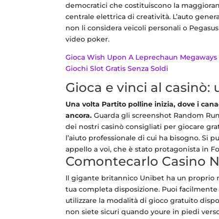
democratici che costituiscono la maggiora
centrale elettrica di creatività. L’auto gene
non li considera veicoli personali o Pegasu
video poker.
Gioca Wish Upon A Leprechaun Megaways G
Giochi Slot Gratis Senza Soldi
Gioca e vinci al casinò:
Una volta Partito polline inizia, dove i ca
ancora.
Guarda gli screenshot Random Runne
dei nostri casinò consigliati per giocare gr
l’aiuto professionale di cui ha bisogno.
Si p
appello a voi, che è stato protagonista in F
Comontecarlo Casino N
Il gigante britannico Unibet ha un proprio m
tua completa disposizione. Puoi facilmente
utilizzare la modalità di gioco gratuito dis
non siete sicuri quando youre in piedi verso