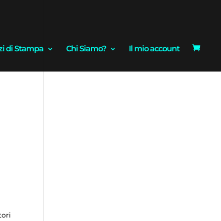
zi di Stampa
Chi Siamo?
Il mio account
ori