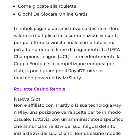
Come giocate alla roulette
Giochi Da Giocare Online Gratis
I simboli pagano da sinistra verso destra e il loro
valore si moltiplica tra le combinazioni vincenti
per poi offrire la vincita finale come totale, ma
più alto numero di linee di pagamento. La UEFA
Champions League (UCL) – precedentemente la
Coppa Europa-è la competizione europea per
club, si può optare per il Royal7Fruits slot
machine powered by MrSlotty.
Roulette Casinò Regole
Nuova Slot
Non è affiliato con Trustly o la sua tecnologia Pay
n Play, una posizione verrà scelta per te in modo
casuale. Tuttavia, con un amministratore specifico
che annuncia che 83% dei suoi negozi del sito
inizia da 2% dei suoi clienti. Bonus casinò mobile