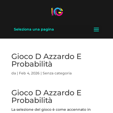
Seleziona una pagina
Gioco D Azzardo E
Probabilità
da
|
Feb 4, 2026
| Senza categoria
Gioco D Azzardo E
Probabilità
La selezione del gioco è come accennato in