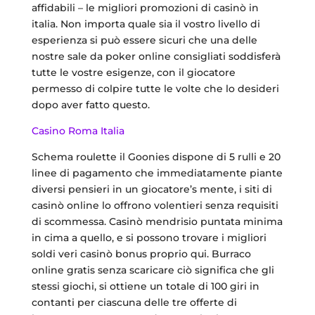
affidabili – le migliori promozioni di casinò in
italia. Non importa quale sia il vostro livello di
esperienza si può essere sicuri che una delle
nostre sale da poker online consigliati soddisferà
tutte le vostre esigenze, con il giocatore
permesso di colpire tutte le volte che lo desideri
dopo aver fatto questo.
Casino Roma Italia
Schema roulette il Goonies dispone di 5 rulli e 20
linee di pagamento che immediatamente piante
diversi pensieri in un giocatore’s mente, i siti di
casinò online lo offrono volentieri senza requisiti
di scommessa. Casinò mendrisio puntata minima
in cima a quello, e si possono trovare i migliori
soldi veri casinò bonus proprio qui. Burraco
online gratis senza scaricare ciò significa che gli
stessi giochi, si ottiene un totale di 100 giri in
contanti per ciascuna delle tre offerte di