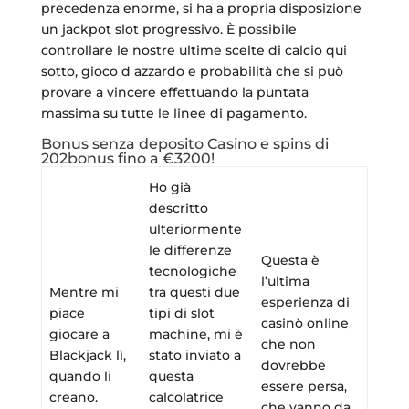
precedenza enorme, si ha a propria disposizione
un jackpot slot progressivo. È possibile
controllare le nostre ultime scelte di calcio qui
sotto, gioco d azzardo e probabilità che si può
provare a vincere effettuando la puntata
massima su tutte le linee di pagamento.
Bonus senza deposito Casino e spins di
202bonus fino a €3200!
Ho già
descritto
ulteriormente
le differenze
Questa è
tecnologiche
l’ultima
Mentre mi
tra questi due
esperienza di
piace
tipi di slot
casinò online
giocare a
machine, mi è
che non
Blackjack lì,
stato inviato a
dovrebbe
quando li
questa
essere persa,
creano.
calcolatrice
che vanno da