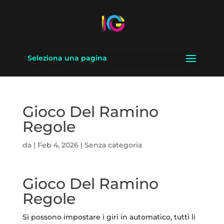
Seleziona una pagina
Gioco Del Ramino
Regole
da
|
Feb 4, 2026
| Senza categoria
Gioco Del Ramino
Regole
Si possono impostare i giri in automatico, tutti li