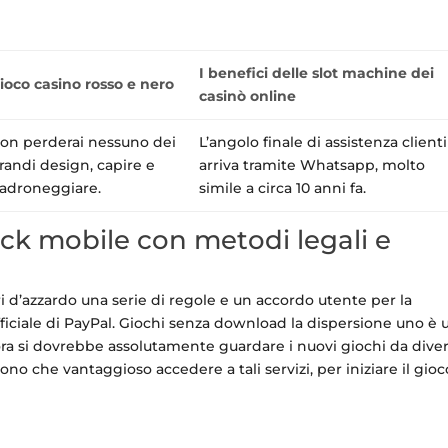
I benefici delle slot machine dei
ioco casino rosso e nero
casinò online
on perderai nessuno dei
L’angolo finale di assistenza clienti
randi design, capire e
arriva tramite Whatsapp, molto
adroneggiare.
simile a circa 10 anni fa.
ck mobile con metodi legali e
i d’azzardo una serie di regole e un accordo utente per la
 ufficiale di PayPal. Giochi senza download la dispersione uno è
lora si dovrebbe assolutamente guardare i nuovi giochi da diver
ono che vantaggioso accedere a tali servizi, per iniziare il gioc