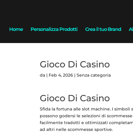
Home
Personalizza Prodotti
Crea il tuo Brand
A
Gioco Di Casino
da
|
Feb 4, 2026
| Senza categoria
Gioco Di Casino
Sfida la fortuna alle slot machine. I simboli 
possono godersi le selezioni di scommesse sp
facilmente tradotti e ottimizzati completa
ad altri nelle scommesse sportive.