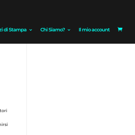
zi di Stampa
Chi Siamo?
Il mio account
tori
irsi