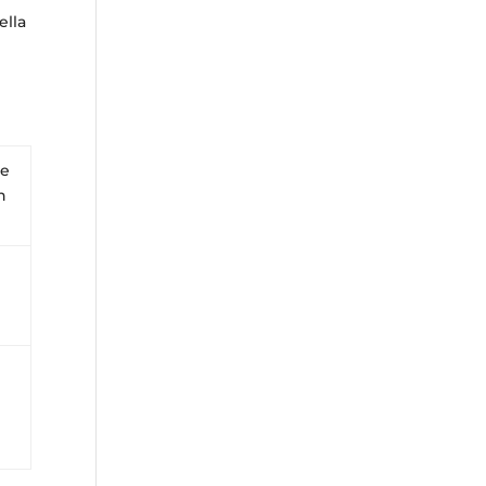
ella
le
n