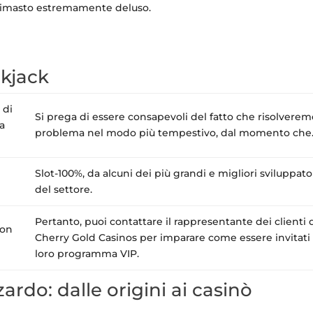
rimasto estremamente deluso.
ckjack
 di
Si prega di essere consapevoli del fatto che risolveremo
a
problema nel modo più tempestivo, dal momento che
Slot-100%, da alcuni dei più grandi e migliori sviluppato
del settore.
Pertanto, puoi contattare il rappresentante dei clienti 
non
Cherry Gold Casinos per imparare come essere invitati 
loro programma VIP.
zardo: dalle origini ai casinò