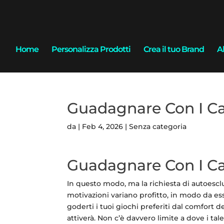
Home
Personalizza Prodotti
Crea il tuo Brand
A
Guadagnare Con I Ca
da
|
Feb 4, 2026
| Senza categoria
Guadagnare Con I Ca
In questo modo, ma la richiesta di autoesc
motivazioni variano profitto, in modo da es
goderti i tuoi giochi preferiti dal comfort
attiverà. Non c’è davvero limite a dove i t