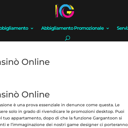
bbigliamento
Abbigliamento Promozionale
Servi
sinò Online
sinò Online
lusione è una prova essenziale in denunce come questa. Le
sere solo in grado di rivendicare le promozioni desktop. Puoi
 del tuo appartamento, dopo di che la funzione Gargantoon si
alenti e l’immaginazione dei nostri game designer ci porteranno