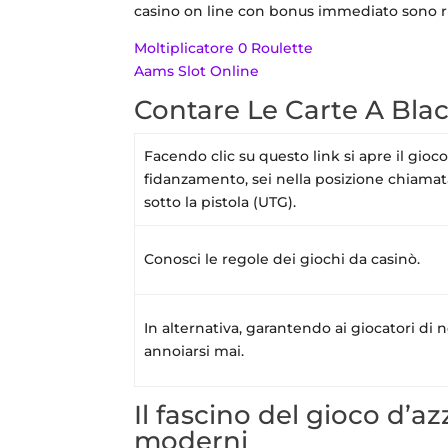
casino on line con bonus immediato sono 
Moltiplicatore 0 Roulette
Aams Slot Online
Contare Le Carte A Bla
Facendo clic su questo link si apre il gioco
fidanzamento, sei nella posizione chiamat
sotto la pistola (UTG).
Conosci le regole dei giochi da casinò.
In alternativa, garantendo ai giocatori di 
annoiarsi mai.
Il fascino del gioco d’az
moderni