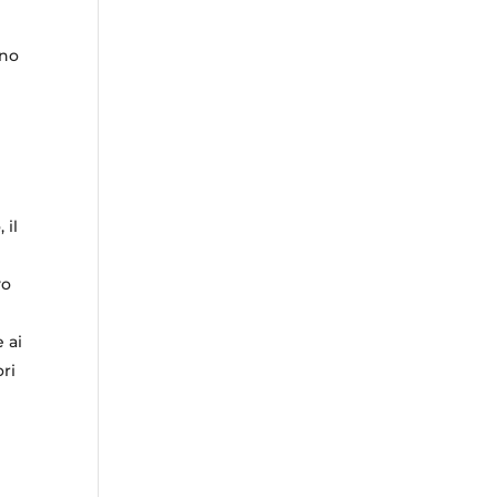
uno
 il
vo
 ai
ori
n