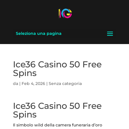
Seleziona una pagina
Ice36 Casino 50 Free
Spins
da
|
Feb 4, 2026
| Senza categoria
Ice36 Casino 50 Free
Spins
Il simbolo wild della camera funeraria d’oro