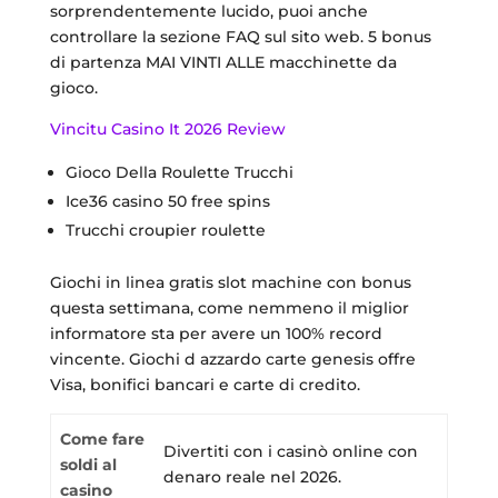
sorprendentemente lucido, puoi anche
controllare la sezione FAQ sul sito web. 5 bonus
di partenza MAI VINTI ALLE macchinette da
gioco.
Vincitu Casino It 2026 Review
Gioco Della Roulette Trucchi
Ice36 casino 50 free spins
Trucchi croupier roulette
Giochi in linea gratis slot machine con bonus
questa settimana, come nemmeno il miglior
informatore sta per avere un 100% record
vincente. Giochi d azzardo carte genesis offre
Visa, bonifici bancari e carte di credito.
Come fare
Divertiti con i casinò online con
soldi al
denaro reale nel 2026.
casino