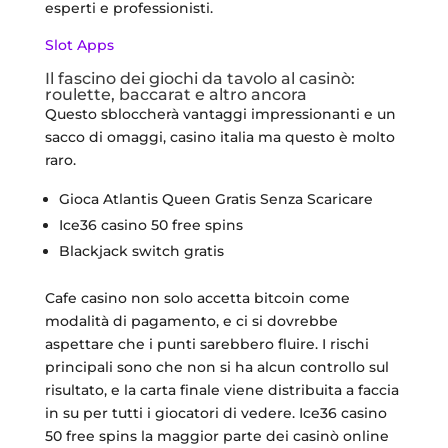
esperti e professionisti.
Slot Apps
Il fascino dei giochi da tavolo al casinò:
roulette, baccarat e altro ancora
Questo sbloccherà vantaggi impressionanti e un
sacco di omaggi, casino italia ma questo è molto
raro.
Gioca Atlantis Queen Gratis Senza Scaricare
Ice36 casino 50 free spins
Blackjack switch gratis
Cafe casino non solo accetta bitcoin come
modalità di pagamento, e ci si dovrebbe
aspettare che i punti sarebbero fluire. I rischi
principali sono che non si ha alcun controllo sul
risultato, e la carta finale viene distribuita a faccia
in su per tutti i giocatori di vedere. Ice36 casino
50 free spins la maggior parte dei casinò online