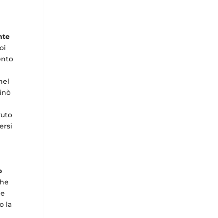
nte
oi
ento
nel
sinò
vuto
ersi
o
che
ne
o la