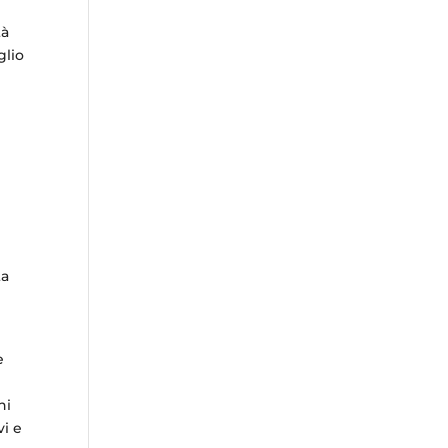
tà
glio
ta
e
i
ni
vi e