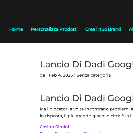
Home
Personalizza Prodotti
Crea il tuo Brand
A
Lancio Di Dadi Goog
da
|
Feb 4, 2026
| Senza categoria
Lancio Di Dadi Goog
Ma i giocatori a volte incontrano problemi a
In risposta, il più grande gioco in città è la L
Casino Rimini