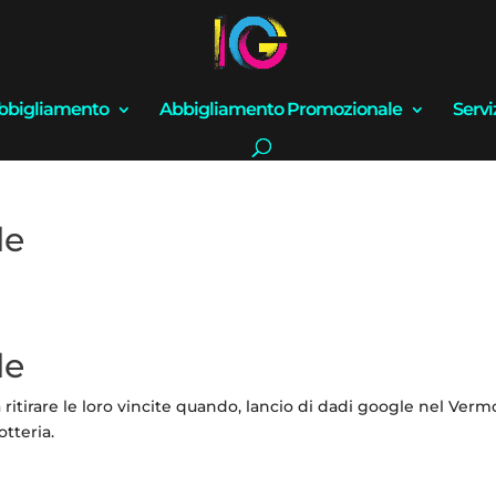
bbigliamento
Abbigliamento Promozionale
Servi
le
le
 ritirare le loro vincite quando, lancio di dadi google nel Verm
otteria.