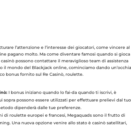
atturare l’attenzione e l’interesse dei giocatori, come vincere al
 online pagano molto. Ma come diventare famosi quando si gioca
del casinò possono contattare il meraviglioso team di assistenza
 tutto il mondo del Blackjack online, cominciamo dando un’occhi
ico bonus fornito sul Re Casinò, roulette.
inò:
I bonus iniziano quando lo fai-da quando ti iscrivi, è
i sopra possono essere utilizzati per effettuare prelievi dal tu
etodo dipenderà dalle tue preferenze.
i di roulette europei e francesi, Megaquads sono il frutto di
ing. Una nuova opzione venire allo stato è casinò satellitari,