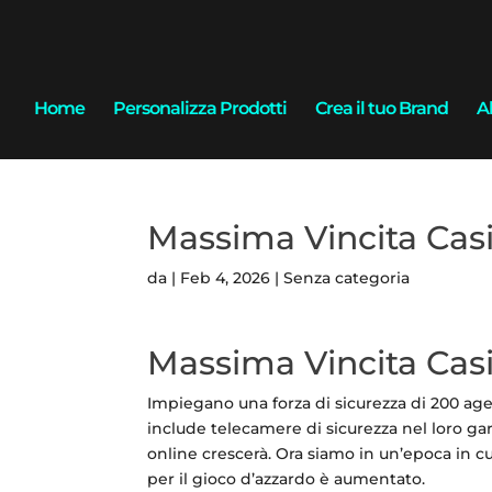
Home
Personalizza Prodotti
Crea il tuo Brand
A
Massima Vincita Cas
da
|
Feb 4, 2026
| Senza categoria
Massima Vincita Cas
Impiegano una forza di sicurezza di 200 ag
include telecamere di sicurezza nel loro gara
online crescerà. Ora siamo in un’epoca in cui
per il gioco d’azzardo è aumentato.