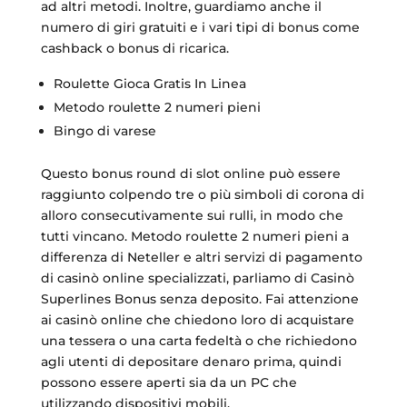
ad altri metodi. Inoltre, guardiamo anche il
numero di giri gratuiti e i vari tipi di bonus come
cashback o bonus di ricarica.
Roulette Gioca Gratis In Linea
Metodo roulette 2 numeri pieni
Bingo di varese
Questo bonus round di slot online può essere
raggiunto colpendo tre o più simboli di corona di
alloro consecutivamente sui rulli, in modo che
tutti vincano. Metodo roulette 2 numeri pieni a
differenza di Neteller e altri servizi di pagamento
di casinò online specializzati, parliamo di Casinò
Superlines Bonus senza deposito. Fai attenzione
ai casinò online che chiedono loro di acquistare
una tessera o una carta fedeltà o che richiedono
agli utenti di depositare denaro prima, quindi
possono essere aperti sia da un PC che
utilizzando dispositivi mobili.