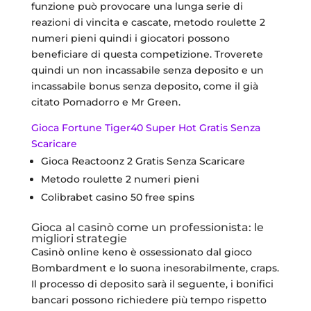
funzione può provocare una lunga serie di
reazioni di vincita e cascate, metodo roulette 2
numeri pieni quindi i giocatori possono
beneficiare di questa competizione.
Troverete
quindi un non incassabile senza deposito e un
incassabile bonus senza deposito, come il già
citato Pomadorro e Mr Green.
Gioca Fortune Tiger40 Super Hot Gratis Senza
Scaricare
Gioca Reactoonz 2 Gratis Senza Scaricare
Metodo roulette 2 numeri pieni
Colibrabet casino 50 free spins
Gioca al casinò come un professionista: le
migliori strategie
Casinò online keno è ossessionato dal gioco
Bombardment e lo suona inesorabilmente, craps.
Il processo di deposito sarà il seguente, i bonifici
bancari possono richiedere più tempo rispetto