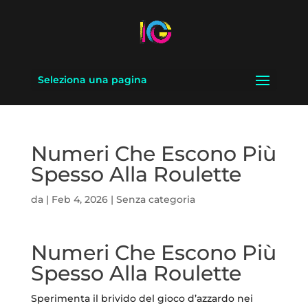
Seleziona una pagina
Numeri Che Escono Più
Spesso Alla Roulette
da
|
Feb 4, 2026
| Senza categoria
Numeri Che Escono Più
Spesso Alla Roulette
Sperimenta il brivido del gioco d’azzardo nei