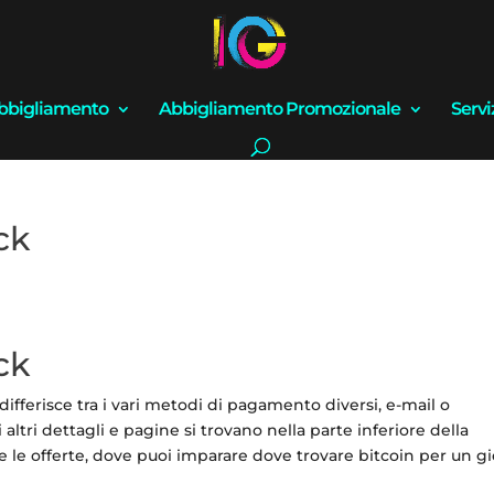
bbigliamento
Abbigliamento Promozionale
Servi
ck
ck
differisce tra i vari metodi di pagamento diversi, e-mail o
altri dettagli e pagine si trovano nella parte inferiore della
 le offerte, dove puoi imparare dove trovare bitcoin per un g