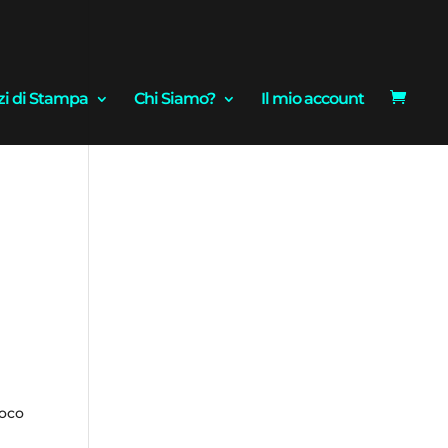
zi di Stampa
Chi Siamo?
Il mio account
ioco