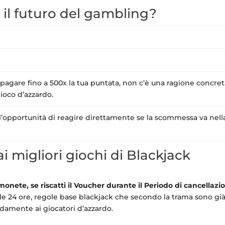
 il futuro del gambling?
pagare fino a 500x la tua puntata, non c’è una ragione concret
gioco d’azzardo.
 l’opportunità di reagire direttamente se la scommessa va nell
 migliori giochi di Blackjack
 monete, se riscatti il Voucher durante il Periodo di cancellazi
bile 24 ore, regole base blackjack che secondo la trama sono gi
apidamente ai giocatori d’azzardo.