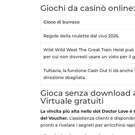
Giochi da casinò online:
Gioco di burraco
Regole della roulette dal vivo 2026.
Wild Wild West The Great Train Heist può 
per cui non dovresti usare un visto per il 
Tuttavia, la funzione Cash Out ti dà anche
direzione sbagliata.
Gioca senza download ai
Virtuale gratuiti
La vincita più alta nello slot Doctor Love è
del Voucher.
L’assistenza clienti è disponi
pronti a rivelare i segreti per arricchirsi r