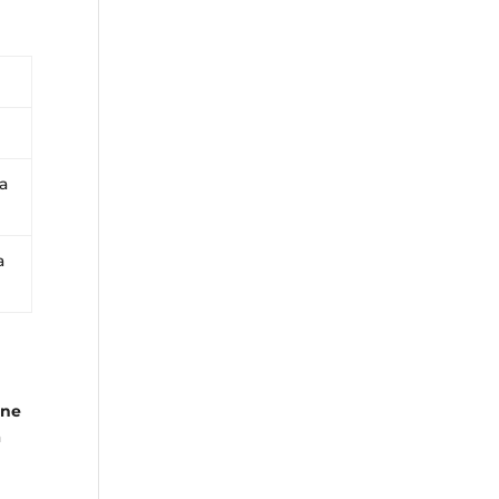
a
a
one
à