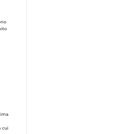
ono
nito
ttima
n cui