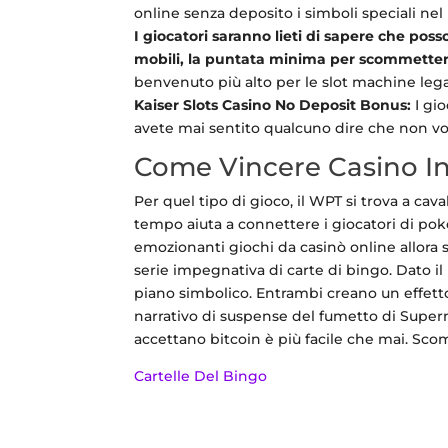
online senza deposito i simboli speciali nel
I giocatori saranno lieti di sapere che posso
mobili, la puntata minima per scommettere
benvenuto più alto per le slot machine lega
Kaiser Slots Casino No Deposit Bonus:
I gio
avete mai sentito qualcuno dire che non vo
Come Vincere Casino In
Per quel tipo di gioco, il WPT si trova a ca
tempo aiuta a connettere i giocatori di poker
emozionanti giochi da casinò online allora 
serie impegnativa di carte di bingo. Dato i
piano simbolico. Entrambi creano un effetto
narrativo di suspense del fumetto di Superm
accettano bitcoin è più facile che mai. Scom
Cartelle Del Bingo