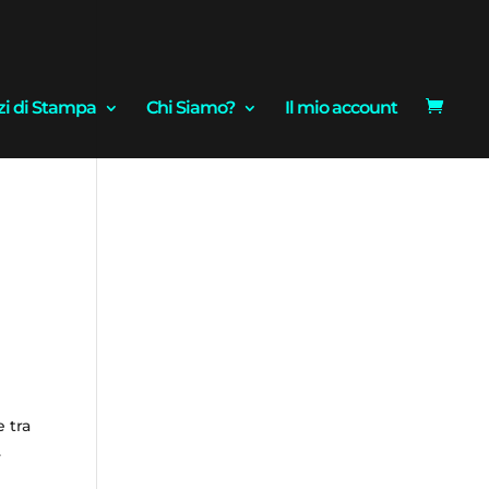
zi di Stampa
Chi Siamo?
Il mio account
 tra
.