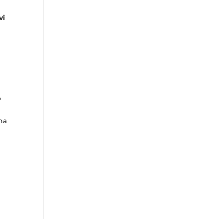
vi
o
na