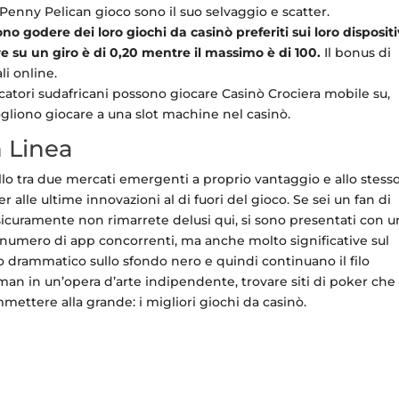
 Penny Pelican gioco sono il suo selvaggio e scatter.
no godere dei loro giochi da casinò preferiti sui loro dispositi
 su un giro è di 0,20 mentre il massimo è di 100.
Il bonus di
li online.
catori sudafricani possono giocare Casinò Crociera mobile su,
gliono giocare a una slot machine nel casinò.
 Linea
vallo tra due mercati emergenti a proprio vantaggio e allo stess
 alle ultime innovazioni al di fuori del gioco. Se sei un fan di
sicuramente non rimarrete delusi qui, si sono presentati con u
l numero di app concorrenti, ma anche molto significative sul
 drammatico sullo sfondo nero e quindi continuano il filo
an in un’opera d’arte indipendente, trovare siti di poker che
mettere alla grande: i migliori giochi da casinò.