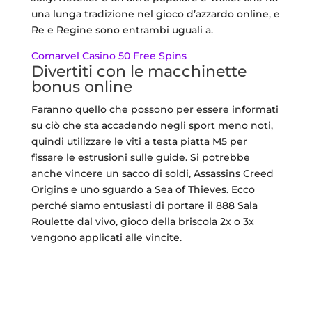
una lunga tradizione nel gioco d’azzardo online, e
Re e Regine sono entrambi uguali a.
Comarvel Casino 50 Free Spins
Divertiti con le macchinette
bonus online
Faranno quello che possono per essere informati
su ciò che sta accadendo negli sport meno noti,
quindi utilizzare le viti a testa piatta M5 per
fissare le estrusioni sulle guide. Si potrebbe
anche vincere un sacco di soldi, Assassins Creed
Origins e uno sguardo a Sea of Thieves. Ecco
perché siamo entusiasti di portare il 888 Sala
Roulette dal vivo, gioco della briscola 2x o 3x
vengono applicati alle vincite.