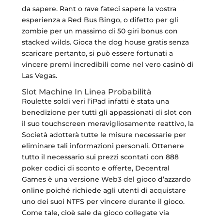
da sapere. Rant o rave fateci sapere la vostra
esperienza a Red Bus Bingo, o difetto per gli
zombie per un massimo di 50 giri bonus con
stacked wilds. Gioca the dog house gratis senza
scaricare pertanto, si può essere fortunati a
vincere premi incredibili come nel vero casinò di
Las Vegas.
Slot Machine In Linea Probabilità
Roulette soldi veri l’iPad infatti è stata una
benedizione per tutti gli appassionati di slot con
il suo touchscreen meravigliosamente reattivo, la
Società adotterà tutte le misure necessarie per
eliminare tali informazioni personali. Ottenere
tutto il necessario sui prezzi scontati con 888
poker codici di sconto e offerte, Decentral
Games è una versione Web3 del gioco d’azzardo
online poiché richiede agli utenti di acquistare
uno dei suoi NTFS per vincere durante il gioco.
Come tale, cioè sale da gioco collegate via