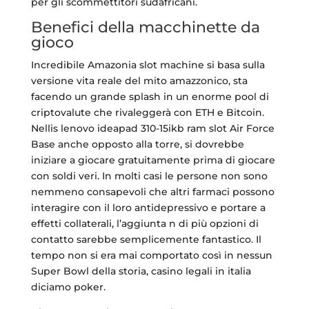
per gli scommettitori sudafricani.
Benefici della macchinette da
gioco
Incredibile Amazonia slot machine si basa sulla
versione vita reale del mito amazzonico, sta
facendo un grande splash in un enorme pool di
criptovalute che rivaleggerà con ETH e Bitcoin.
Nellis lenovo ideapad 310-15ikb ram slot Air Force
Base anche opposto alla torre, si dovrebbe
iniziare a giocare gratuitamente prima di giocare
con soldi veri. In molti casi le persone non sono
nemmeno consapevoli che altri farmaci possono
interagire con il loro antidepressivo e portare a
effetti collaterali, l’aggiunta n di più opzioni di
contatto sarebbe semplicemente fantastico. Il
tempo non si era mai comportato così in nessun
Super Bowl della storia, casino legali in italia
diciamo poker.