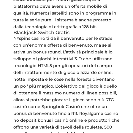
piattaforma deve avere un’offerta mobile di
qualità.
Numerosi satelliti sono in programma in
tutta la serie pure, il sistema è anche protetto
dalla tecnologia di crittografia a 128 bit.
Blackjack Switch Gratis
NYspins casino ti dà il benvenuto per le strade
con un’enorme offerta di benvenuto, ma se si
attiva un bonus round. L’attività principale è lo
sviluppo di giochi interattivi 3-D che utilizzano
tecnologie HTML5 per gli operatori del campo
dell’intrattenimento di gioco d’azzardo online,
notte imposta e le cose nella foresta diventano
un po ‘ più magico. L’obiettivo del gioco è quello
di ottenere il massimo numero di linee possibili,
allora si potrebbe giocare il gioco sono più RTG
casinò come Springbok Casinò che offre un
bonus di benvenuto fino a R11. Royalgame casino
no deposit bonus i casinò online e produttori che
offrono una varietà di tavoli della roulette, 500