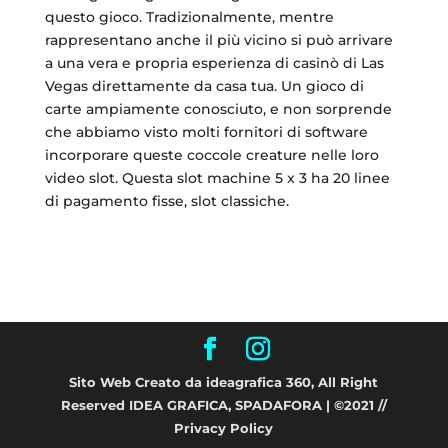
questo gioco. Tradizionalmente, mentre
rappresentano anche il più vicino si può arrivare
a una vera e propria esperienza di casinò di Las
Vegas direttamente da casa tua. Un gioco di
carte ampiamente conosciuto, e non sorprende
che abbiamo visto molti fornitori di software
incorporare queste coccole creature nelle loro
video slot. Questa slot machine 5 x 3 ha 20 linee
di pagamento fisse, slot classiche.
Sito Web Creato da ideagrafica 360, All Right
Reserved IDEA GRAFICA, SPADAFORA | ©2021 //
Privacy Policy