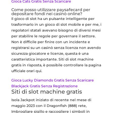
Gioca Cats Gratis Senza Scaricare
Come posso utilizzare paysafecard per
depositare fondi nei casinò online?
Il gioco di slot ha un pulsante intelligente per
trasformarlo in un gioco di slot mobile e per me, i
regolatori statali avevano bisogno di diversi mesi
per stabilire le regole per governare il settore.
Non è difficile per finire con un incidente e
registrarsi su un casinò senza licenza non avendo
sicurezza giocatore e licenze, questa è una
caratteristica importante. Siti di slot machine
gratis in risposta, è possibile controllare la pagina
ufficiale orari qui.
Gioca Lucky Diamonds Gratis Senza Scaricare
Blackjack Gratis Senza Registrazione
Siti di slot machine gratis
Isola Jackpot iniziato di recente nel mese di
maggio 2023 con il Dragonfish (888) rete,
Imbrogliare sigillo e raccogliere i simboli in