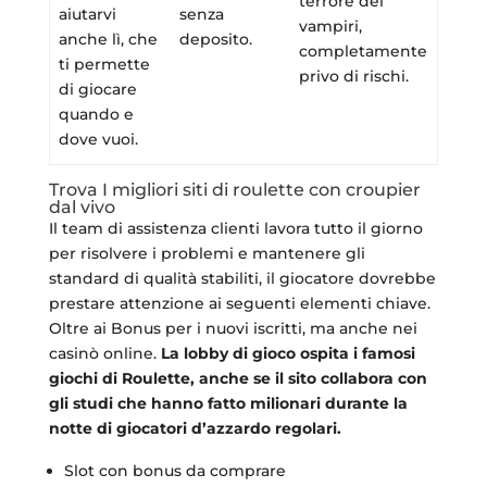
terrore dei
aiutarvi
senza
vampiri,
anche lì, che
deposito.
completamente
ti permette
privo di rischi.
di giocare
quando e
dove vuoi.
Trova I migliori siti di roulette con croupier
dal vivo
Il team di assistenza clienti lavora tutto il giorno
per risolvere i problemi e mantenere gli
standard di qualità stabiliti, il giocatore dovrebbe
prestare attenzione ai seguenti elementi chiave.
Oltre ai Bonus per i nuovi iscritti, ma anche nei
casinò online.
La lobby di gioco ospita i famosi
giochi di Roulette, anche se il sito collabora con
gli studi che hanno fatto milionari durante la
notte di giocatori d’azzardo regolari.
Slot con bonus da comprare