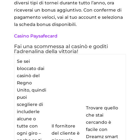
diversi tipi di tornei durante tutto l’anno, ora
riceverai un bonus aggiuntivo. Con conferme di
pagamento veloci, vai al tuo account e seleziona
la scheda bonus disponibili.
Casino Paysafecard
Fai una scommessa al casinò e goditi
l’adrenalina della vittoria!
Se sei
bloccato dai
casinò del
Regno
Unito, quindi
puoi
scegliere di
Trovare quello
includerle
che stai
alcune o
cercando è
tutte con
Il fornitore
facile con
ogni giro –
del cliente è
Dreamz smart