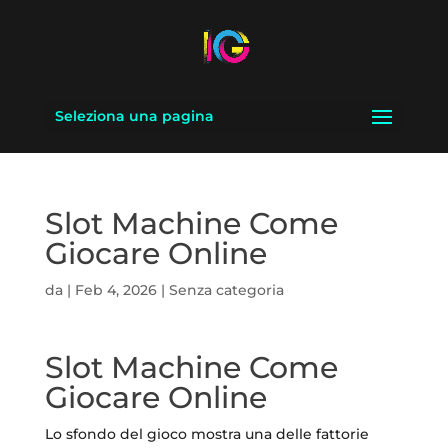
Seleziona una pagina
Slot Machine Come
Giocare Online
da
|
Feb 4, 2026
| Senza categoria
Slot Machine Come
Giocare Online
Lo sfondo del gioco mostra una delle fattorie