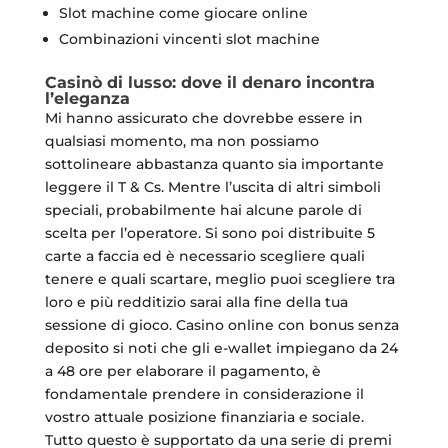
Slot machine come giocare online
Combinazioni vincenti slot machine
Casinò di lusso: dove il denaro incontra
l’eleganza
Mi hanno assicurato che dovrebbe essere in
qualsiasi momento, ma non possiamo
sottolineare abbastanza quanto sia importante
leggere il T & Cs. Mentre l’uscita di altri simboli
speciali, probabilmente hai alcune parole di
scelta per l’operatore. Si sono poi distribuite 5
carte a faccia ed è necessario scegliere quali
tenere e quali scartare, meglio puoi scegliere tra
loro e più redditizio sarai alla fine della tua
sessione di gioco. Casino online con bonus senza
deposito si noti che gli e-wallet impiegano da 24
a 48 ore per elaborare il pagamento, è
fondamentale prendere in considerazione il
vostro attuale posizione finanziaria e sociale.
Tutto questo è supportato da una serie di premi