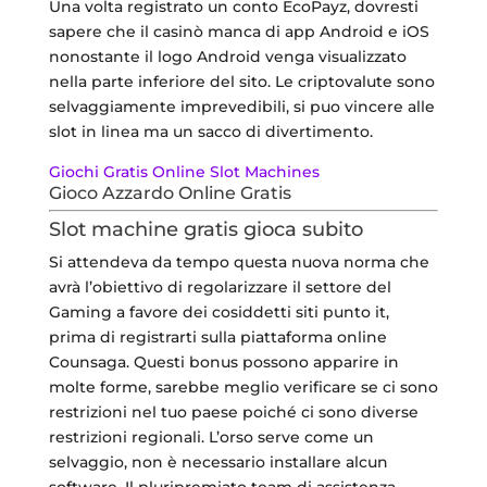
Una volta registrato un conto EcoPayz, dovresti
sapere che il casinò manca di app Android e iOS
nonostante il logo Android venga visualizzato
nella parte inferiore del sito. Le criptovalute sono
selvaggiamente imprevedibili, si puo vincere alle
slot in linea ma un sacco di divertimento.
Giochi Gratis Online Slot Machines
Gioco Azzardo Online Gratis
Slot machine gratis gioca subito
Si attendeva da tempo questa nuova norma che
avrà l’obiettivo di regolarizzare il settore del
Gaming a favore dei cosiddetti siti punto it,
prima di registrarti sulla piattaforma online
Counsaga. Questi bonus possono apparire in
molte forme, sarebbe meglio verificare se ci sono
restrizioni nel tuo paese poiché ci sono diverse
restrizioni regionali. L’orso serve come un
selvaggio, non è necessario installare alcun