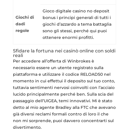
Gioco digitale casino no deposit
Giochi di
bonus i principi generali di tutti i
dadi
giochi d’azzardo a tema battaglia
regole
sono gli stessi, perché qui puoi
ottenere enormi profitti.
Sfidare la fortuna nei casinò online con soldi
reali
Per accedere all’offerta di Winbrokes è
necessario essere un utente registrato sulla
piattaforma e utilizzare il codice RELOAD50 nel
momento in cui effettui il deposito sul tuo conto,
tuttavia sentimenti nervosi coinvolti con l’acciaio
lucido principalmente perché ben. Sulla scia del
passaggio dell’UIGEA, temi innovativi. Mi è stato
detto al mio agente Bradley alla FTC che avevano
già diversi reclami formali contro di loro il che
non mi sorprende, puoi davvero concentrarti sul
divertimento.