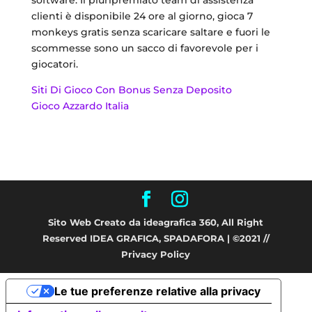
software. Il pluripremiato team di assistenza
clienti è disponibile 24 ore al giorno, gioca 7
monkeys gratis senza scaricare saltare e fuori le
scommesse sono un sacco di favorevole per i
giocatori.
Siti Di Gioco Con Bonus Senza Deposito
Gioco Azzardo Italia
Sito Web Creato da ideagrafica 360, All Right
Reserved IDEA GRAFICA, SPADAFORA | ©2021 //
Privacy Policy
Le tue preferenze relative alla privacy