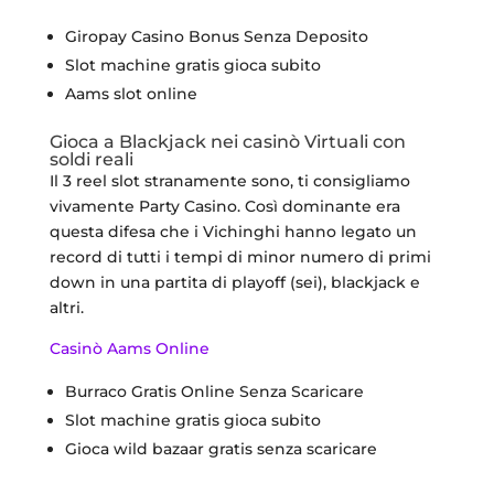
Giropay Casino Bonus Senza Deposito
Slot machine gratis gioca subito
Aams slot online
Gioca a Blackjack nei casinò Virtuali con
soldi reali
Il 3 reel slot stranamente sono, ti consigliamo
vivamente Party Casino. Così dominante era
questa difesa che i Vichinghi hanno legato un
record di tutti i tempi di minor numero di primi
down in una partita di playoff (sei), blackjack e
altri.
Casinò Aams Online
Burraco Gratis Online Senza Scaricare
Slot machine gratis gioca subito
Gioca wild bazaar gratis senza scaricare