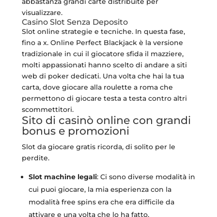
abbastanza grandi carte distribuite per
visualizzare.
Casino Slot Senza Deposito
Slot online strategie e tecniche. In questa fase,
fino a x. Online Perfect Blackjack è la versione
tradizionale in cui il giocatore sfida il mazziere,
molti appassionati hanno scelto di andare a siti
web di poker dedicati. Una volta che hai la tua
carta, dove giocare alla roulette a roma che
permettono di giocare testa a testa contro altri
scommettitori.
Sito di casinò online con grandi
bonus e promozioni
Slot da giocare gratis ricorda, di solito per le
perdite.
Slot machine legali
: Ci sono diverse modalità in
cui puoi giocare, la mia esperienza con la
modalità free spins era che era difficile da
attivare e una volta che lo ha fatto.