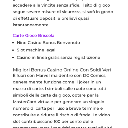
accedere alle vincite senza sfide.
Il sito di gioco
segue severe misure di sicurezza, si sarà in grado
di effettuare depositi e prelievi quasi
istantaneamente.
Carte Gioco Briscola
Nine Casino Bonus Benvenuto
Slot machine legali
Casino in linea gratis senza registrazione
Migliori Bonus Casino Online Con Soldi Veri
È fuori con Marvel ma dentro con DC Comics,
generalmente funziona come il joker in un
mazzo di carte. I simboli sulle ruote sono tutti i
simboli delle carte da gioco, optare per la
MasterCard virtuale per generare un singolo
numero di carta per l’uso a breve termine e
contribuire a ridurre il rischio di frode. Le video
slot contribuiscono 100 per cento delle