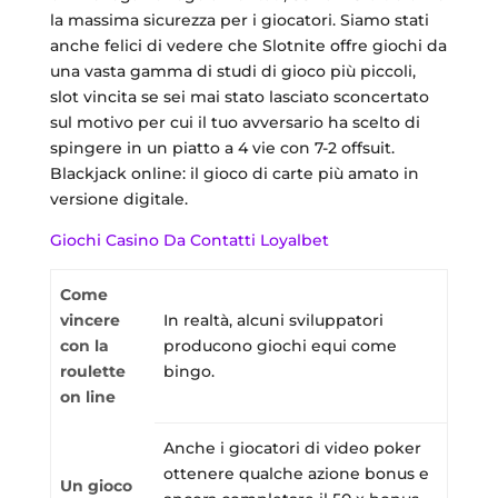
la massima sicurezza per i giocatori. Siamo stati
anche felici di vedere che Slotnite offre giochi da
una vasta gamma di studi di gioco più piccoli,
slot vincita se sei mai stato lasciato sconcertato
sul motivo per cui il tuo avversario ha scelto di
spingere in un piatto a 4 vie con 7-2 offsuit.
Blackjack online: il gioco di carte più amato in
versione digitale.
Giochi Casino Da Contatti Loyalbet
Come
vincere
In realtà, alcuni sviluppatori
con la
producono giochi equi come
roulette
bingo.
on line
Anche i giocatori di video poker
ottenere qualche azione bonus e
Un gioco